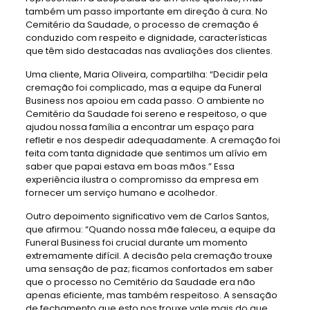
também um passo importante em direção à cura. No
Cemitério da Saudade, o processo de cremação é
conduzido com respeito e dignidade, características
que têm sido destacadas nas avaliações dos clientes.
Uma cliente, Maria Oliveira, compartilha: “Decidir pela
cremação foi complicado, mas a equipe da Funeral
Business nos apoiou em cada passo. O ambiente no
Cemitério da Saudade foi sereno e respeitoso, o que
ajudou nossa família a encontrar um espaço para
refletir e nos despedir adequadamente. A cremação foi
feita com tanta dignidade que sentimos um alívio em
saber que papai estava em boas mãos.” Essa
experiência ilustra o compromisso da empresa em
fornecer um serviço humano e acolhedor.
Outro depoimento significativo vem de Carlos Santos,
que afirmou: “Quando nossa mãe faleceu, a equipe da
Funeral Business foi crucial durante um momento
extremamente difícil. A decisão pela cremação trouxe
uma sensação de paz; ficamos confortados em saber
que o processo no Cemitério da Saudade era não
apenas eficiente, mas também respeitoso. A sensação
de fechamento que esto nos trouxe vale mais do que