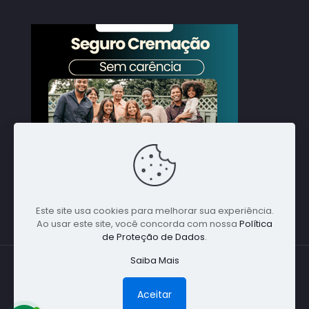
Este site usa cookies para melhorar sua experiência.
Ao usar este site, você concorda com nossa
Política
de Proteção de Dados
.
Saiba Mais
© 1988 Nacional Alpha Global. Todos direitos
reservados - Especialista em Cremações em
Aceitar
Qualquer Parte do Brasil - (11) 5198-1641 -