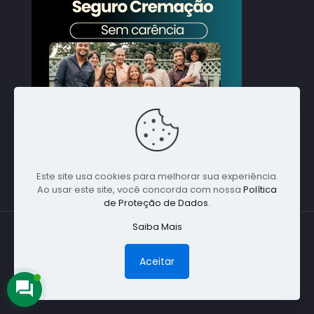
Este site usa cookies para melhorar sua experiência.
Ao usar este site, você concorda com nossa
Política
de Proteção de Dados
.
Saiba Mais
© 1988 Nacional Alpha Global. Todos direitos
reservados - Especialista em Cremações em
Aceitar
Qualquer Parte do Brasil - (11) 5198-1641 -