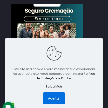
Este site usa cookies para melhorar sua experiência.
Ao usar este site, você concorda com nossa
Política
de Proteção de Dados
.
Saiba Mais
© 1988 Nacional Alpha Global. Todos direitos
reservados - Especialista em Cremações em
Aceitar
Qualquer Parte do Brasil - (11) 5198-1641 -