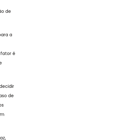
ão de
para a
fator é
e
decidir
aso de
os
 em
az,