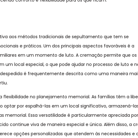
endo conforto e flexibilidade para os que ficam.
tiva aos métodos tradicionais de sepultamento que tem se
ocionais e práticos. Um dos principais aspectos favoráveis é a
 familiares em um momento de luto. A cremação permite que os
 um local especial, o que pode ajudar no processo de luto e n
 despedida é frequentemente descrita como uma maneira mai
tiu.
a flexibilidade no planejamento memorial. As famílias têm a lib
do optar por espalhá-las em um local significativo, armazená-
s memorial. Essa versatilidade é particularmente apreciada po
ido continue viva de maneira especial e única. Além disso, a 
ferece opções personalizadas que atendem às necessidades e 