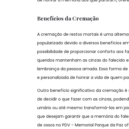
de honrar a memória dos que partiram, oferec
Benefícios da Cremação
A cremação de restos mortais é uma alterna
popularizado devido a diversos benefícios em
possibilidade de proporcionar conforto aos
queridos mantenham as cinzas do falecido em
lembrança da pessoa amada. Essa forma de
e personalizada de honrar a vida de quem par
Outro benefício significativo da cremação é 
de decidir o que fazer com as cinzas, poden
urnário ou até mesmo transformá-las em joia
que desejam garantir que a memória do falec
de ossos no PDV – Memorial Parque da Paz o