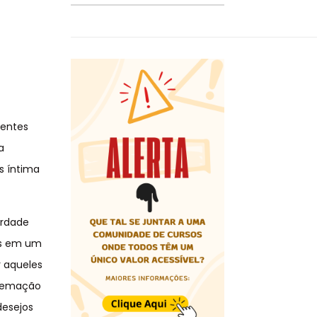
 entes
a
s íntima
erdade
las em um
r aqueles
cremação
desejos