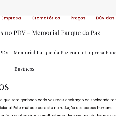
A Empresa
Crematórios
Preços
Dúvidas
s no PDV – Memorial Parque da Paz
PDV – Memorial Parque da Paz com a Empresa Fune
Business
os
o que tem ganhado cada vez mais aceitação na sociedade mo
icional. Este método consiste na redução dos corpos humanos a
após a qual as cinzas resultantes podem ser guardadas em ur