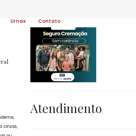
Urnas
Contato
ral
Atendimento
derna,
 cinzas,
nas ou