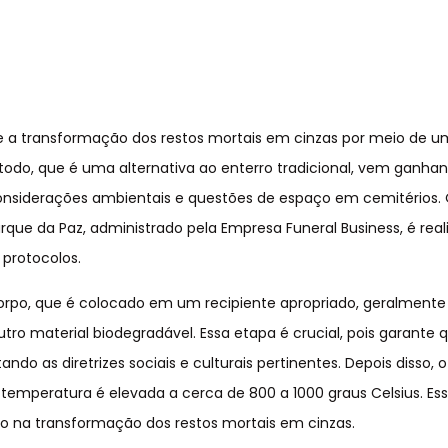
a transformação dos restos mortais em cinzas por meio de u
odo, que é uma alternativa ao enterro tradicional, vem ganha
 considerações ambientais e questões de espaço em cemitérios.
ue da Paz, administrado pela Empresa Funeral Business, é real
 protocolos.
rpo, que é colocado em um recipiente apropriado, geralment
tro material biodegradável. Essa etapa é crucial, pois garante 
do as diretrizes sociais e culturais pertinentes. Depois disso, 
emperatura é elevada a cerca de 800 a 1000 graus Celsius. Ess
ando na transformação dos restos mortais em cinzas.