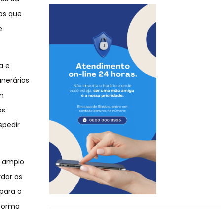
ios que
e
a e
unerários
em
as
spedir
s amplo
rdar as
 para o
 forma