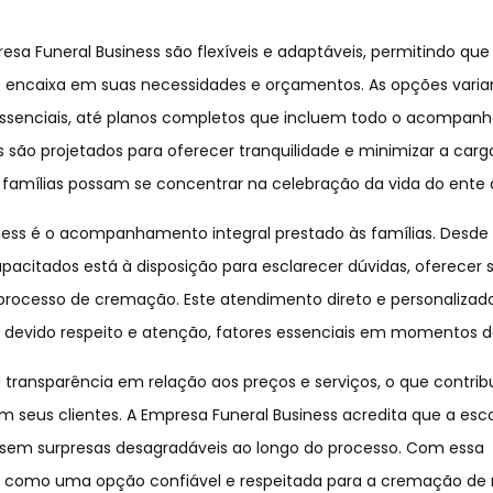
sa Funeral Business são flexíveis e adaptáveis, permitindo que
e encaixa em suas necessidades e orçamentos. As opções vari
 essenciais, até planos completos que incluem todo o acompa
 são projetados para oferecer tranquilidade e minimizar a carg
 famílias possam se concentrar na celebração da vida do ente 
ness é o acompanhamento integral prestado às famílias. Desde
capacitados está à disposição para esclarecer dúvidas, oferecer 
o processo de cremação. Este atendimento direto e personalizad
 devido respeito e atenção, fatores essenciais em momentos de
transparência em relação aos preços e serviços, o que contribu
seus clientes. A Empresa Funeral Business acredita que a esc
a, sem surpresas desagradáveis ao longo do processo. Com essa
o como uma opção confiável e respeitada para a cremação de 