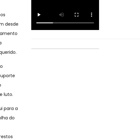
 os
am desde
nhamento
a
querido.
 o
suporte
o
 luto.
i para a
olha do
restos