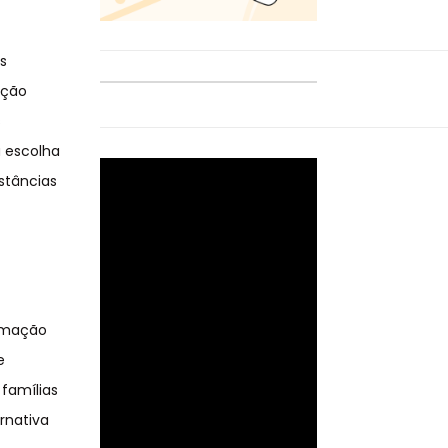
s
ução
s
a escolha
stâncias
remação
e
famílias
rnativa