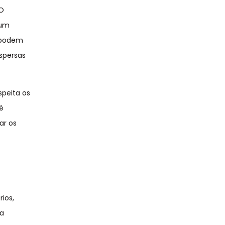
 O
 um
s podem
spersas
speita os
é
ar os
ios,
sa