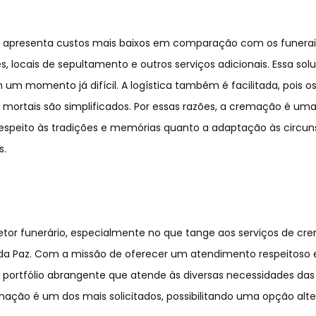
 apresenta custos mais baixos em comparação com os funerai
, locais de sepultamento e outros serviços adicionais. Essa sol
 um momento já difícil. A logística também é facilitada, pois o
s mortais são simplificados. Por essas razões, a cremação é um
respeito às tradições e memórias quanto a adaptação às circun
s.
etor funerário, especialmente no que tange aos serviços de c
 da Paz. Com a missão de oferecer um atendimento respeitoso 
portfólio abrangente que atende às diversas necessidades das 
emação é um dos mais solicitados, possibilitando uma opção alte