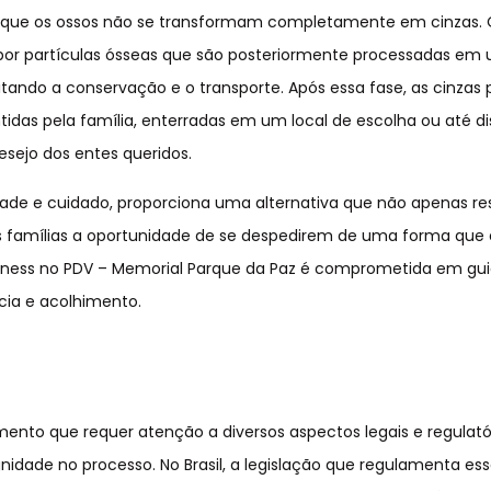
 que os ossos não se transformam completamente em cinzas.
, por partículas ósseas que são posteriormente processadas em
litando a conservação e o transporte. Após essa fase, as cinza
das pela família, enterradas em um local de escolha ou até di
sejo dos entes queridos.
ade e cuidado, proporciona uma alternativa que não apenas re
s famílias a oportunidade de se despedirem de uma forma que 
Business no PDV – Memorial Parque da Paz é comprometida em gui
cia e acolhimento.
nto que requer atenção a diversos aspectos legais e regulatór
gnidade no processo. No Brasil, a legislação que regulamenta es