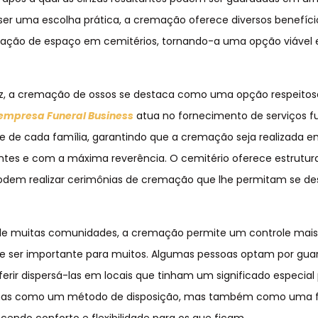
e ser uma escolha prática, a cremação oferece diversos benefíc
vação de espaço em cemitérios, tornando-a uma opção viável 
az, a cremação de ossos se destaca como uma opção respeitos
empresa Funeral Business
atua no fornecimento de serviços f
dade de cada família, garantindo que a cremação seja realizada 
ntes e com a máxima reverência. O cemitério oferece estrutur
podem realizar cerimônias de cremação que lhe permitam se de
s de muitas comunidades, a cremação permite um controle mai
pode ser importante para muitos. Algumas pessoas optam por gua
rir dispersá-las em locais que tinham um significado especial
apenas como um método de disposição, mas também como uma