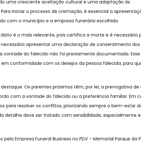
indo uma crescente aceitação cultural e uma adaptação às
ara iniciar o processo de cremação, é essencial a apresentaç
do com o município e a empresa funerária escolhida.
bito é o mais relevante, pois certifica a morte e é necessário 
er necessário apresentar uma declaração de consentimento dos
a vontade do falecido não foi previamente documentada. Esse 
ja em conformidade com os desejos da pessoa falecida, para qu
estaque. Os parentes próximos têm, por lei, a prerrogativa de 
rdo com a vontade do falecido ou a preferência familiar. Em c
s para resolver os conflitos, priorizando sempre o bem-estar d
 cada detalhe deve ser tratado com sensibilidade, especialmente
s pela Empresa Funeral Business no PDV – Memorial Parque da P