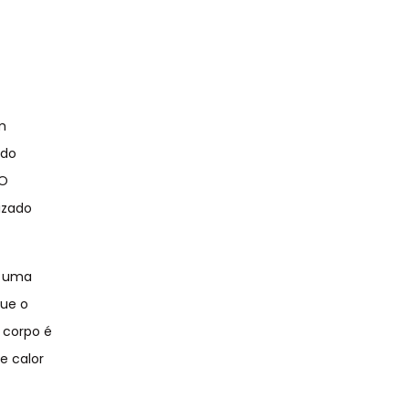
m
ndo
 O
izado
e uma
que o
o corpo é
e calor