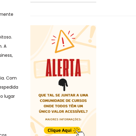
lmente
itoso.
. A
iness,
cia. Com
despedida
o lugar
iços