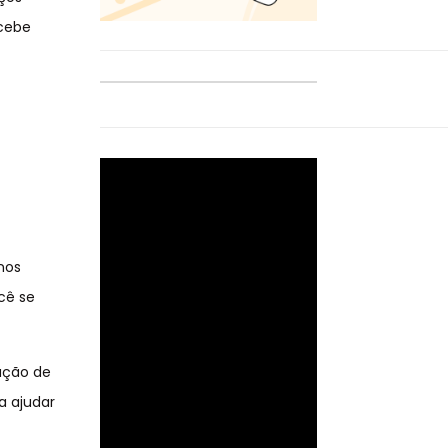
ecebe
nos
cê se
ação de
a ajudar