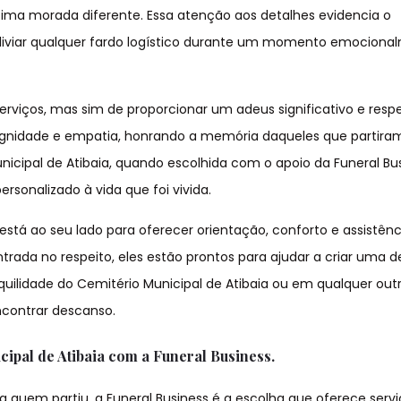
ltima morada diferente. Essa atenção aos detalhes evidencia o
iviar qualquer fardo logístico durante um momento emociona
erviços, mas sim de proporcionar um adeus significativo e respe
gnidade e empatia, honrando a memória daqueles que partiram
icipal de Atibaia, quando escolhida com o apoio da Funeral Bus
ersonalizado à vida que foi vivida.
está ao seu lado para oferecer orientação, conforto e assistên
da no respeito, eles estão prontos para ajudar a criar uma 
quilidade do Cemitério Municipal de Atibaia ou em qualquer outr
ncontrar descanso.
ipal de Atibaia com a Funeral Business.
a quem partiu, a Funeral Business é a escolha que oferece serv