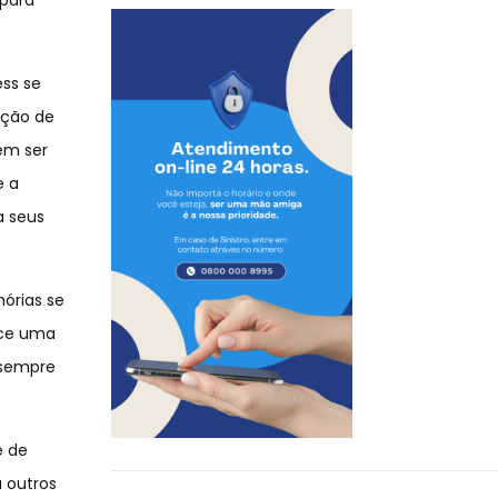
 para
ess se
ação de
em ser
e a
a seus
mórias se
ece uma
 sempre
é de
a outros