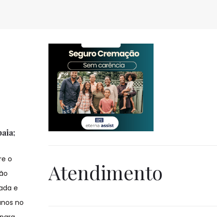
aia;
re o
Atendimento
são
ada e
anos no