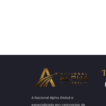
T
A Nacional Alpha Global e
especializada em cerimonias de