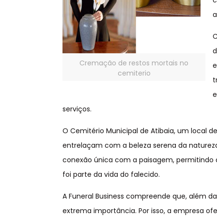
c
a
C
d
Cremação de restos mortais no
e
cemiterio
t
e
serviços.
O Cemitério Municipal de Atibaia, um local 
entrelaçam com a beleza serena da natureza
conexão única com a paisagem, permitindo
foi parte da vida do falecido.
A Funeral Business compreende que, além d
extrema importância. Por isso, a empresa ofe