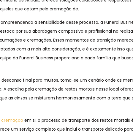
emitério de Atibaia, oferece soluções cuidadosas e respeitosas
queles que optam pela cremação de.
ompreendendo a sensibilidade desse processo, a Funeral Busin
estaca por sua abordagem compassiva e profissional na realiz
xumações e cremações. Esses momentos de transição merec
ratados com a mais alta consideração, e é exatamente isso qu
quipe da Funeral Business proporciona a cada família que busc
de descanso final para muitos, torna-se um cenário onde as me
. A escolha pela cremação de restos mortais nesse local ofer
 que as cinzas se misturem harmoniosamente com a terra que
a
cremação
em si, o processo de transporte dos restos mortais 
rece um serviço completo que inclui o transporte delicado par