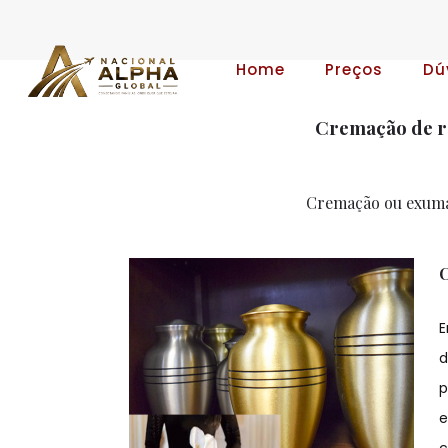
Home
Preços
Dú
Cremação de re
Cremação ou exumaç
C
E
d
p
e