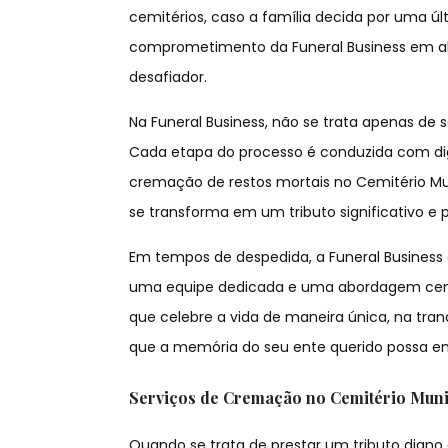
cemitérios, caso a família decida por uma ú
comprometimento da Funeral Business em al
desafiador.
Na Funeral Business, não se trata apenas de s
Cada etapa do processo é conduzida com di
cremação de restos mortais no Cemitério Mun
se transforma em um tributo significativo e p
Em tempos de despedida, a Funeral Business 
uma equipe dedicada e uma abordagem centra
que celebre a vida de maneira única, na tran
que a memória do seu ente querido possa e
Serviços de Cremação no Cemitério Munic
Quando se trata de prestar um tributo digno 