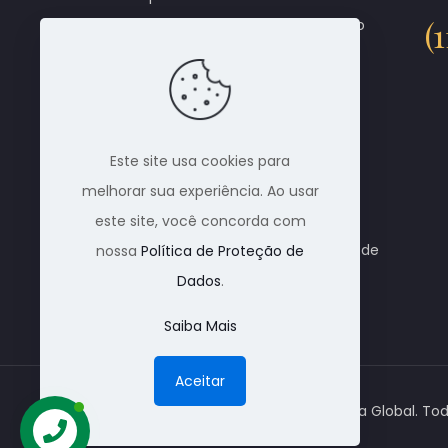
(
cremação em qualquer parte do
Brasil. Através de parceiros,
conseguimos dar total
atendimento ao cliente que
necessita de uma cremação.
Este site usa cookies para
Cobrimos qualquer tipo de
melhorar sua experiência. Ao usar
orçamento. Trabalhamos com
este site, você concorda com
todos os crematórios do Brasil e de
nossa
Política de Proteção de
outros países também.
Dados
.
Saiba Mais
Aceitar
© 1988 Nacional Alpha Global. Tod