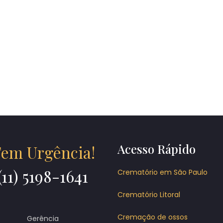
Acesso Rápido
em Urgência!
(11) 5198-1641
Crematório em São Paulo
Crematório Litoral
Cremação de ossos
Gerência