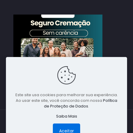
Este site usa cookies para melhorar sua experiência.
Ao usar este site, você concorda com nossa
Política
de Proteção de Dados
.
Saiba Mais
© 1988 Nacional Alpha Global. Todos direitos
reservados - Especialista em Cremações em
Aceitar
Qualquer Parte do Brasil - (11) 5198-1641 -