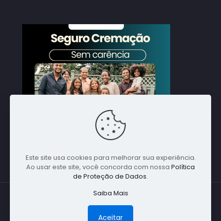
Este site usa cookies para melhorar sua experiência.
Ao usar este site, você concorda com nossa
Política
de Proteção de Dados
.
Saiba Mais
© 1988 Nacional Alpha Global. Todos direitos
reservados - Especialista em Cremações em
Aceitar
Qualquer Parte do Brasil - (11) 5198-1641 -