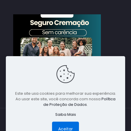
Este site usa cookies para melhorar sua experiência.
Ao usar este site, você concorda com nossa
Política
de Proteção de Dados
.
Saiba Mais
© 1988 Nacional Alpha Global. Todos direitos
reservados - Especialista em Cremações em
Aceitar
Qualquer Parte do Brasil - (11) 5198-1641 -