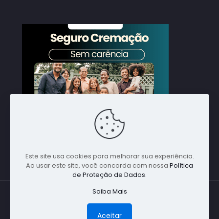
Este site usa cookies para melhorar sua experiência.
Ao usar este site, você concorda com nossa
Política
de Proteção de Dados
.
Saiba Mais
© 1988 Nacional Alpha Global. Todos direitos
reservados - Especialista em Cremações em
Aceitar
Qualquer Parte do Brasil - (11) 5198-1641 -