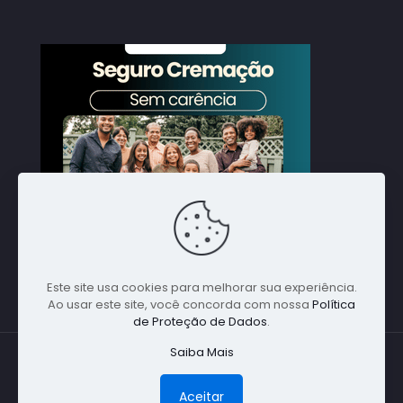
Este site usa cookies para melhorar sua experiência.
Ao usar este site, você concorda com nossa
Política
de Proteção de Dados
.
Saiba Mais
© 1988 Nacional Alpha Global. Todos direitos
reservados - Especialista em Cremações em
Aceitar
Qualquer Parte do Brasil - (11) 5198-1641 -