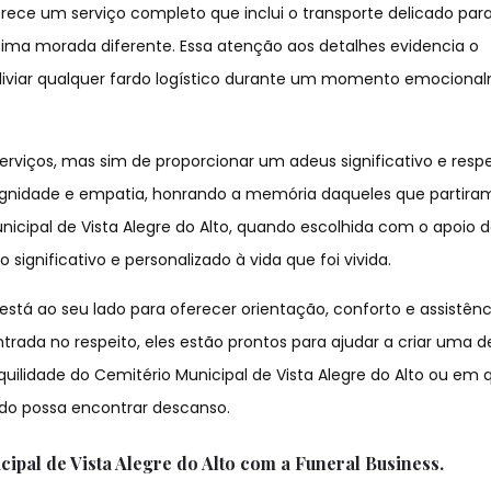
rece um serviço completo que inclui o transporte delicado par
ltima morada diferente. Essa atenção aos detalhes evidencia o
iviar qualquer fardo logístico durante um momento emociona
erviços, mas sim de proporcionar um adeus significativo e respe
gnidade e empatia, honrando a memória daqueles que partiram
icipal de Vista Alegre do Alto, quando escolhida com o apoio 
significativo e personalizado à vida que foi vivida.
está ao seu lado para oferecer orientação, conforto e assistên
da no respeito, eles estão prontos para ajudar a criar uma 
quilidade do Cemitério Municipal de Vista Alegre do Alto ou em 
ido possa encontrar descanso.
pal de Vista Alegre do Alto com a Funeral Business.