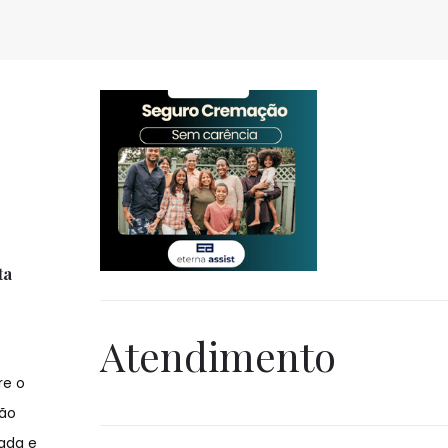
ta
Atendimento
re o
são
ada e