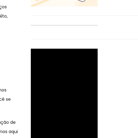
iços
lto,
nos
cê se
ação de
amos aqui