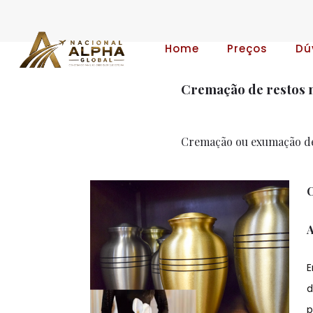
Home
Preços
Dú
Cremação de restos m
Cremação ou exumação de 
C
A
E
d
p