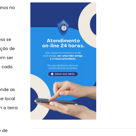
anos no
ess se
ação de
em ser
a cada
onde as
e local
 a terra
é de