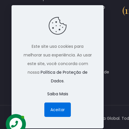
(
cremação em qualquer parte do
Brasil. Através de parceiros,
conseguimos dar total
atendimento ao cliente que
necessita de uma cremação.
Este site usa cookies para
Cobrimos qualquer tipo de
melhorar sua experiência. Ao usar
orçamento. Trabalhamos com
este site, você concorda com
todos os crematórios do Brasil e de
nossa
Política de Proteção de
outros países também.
Dados
.
Saiba Mais
Aceitar
© 1988 Nacional Alpha Global. Tod