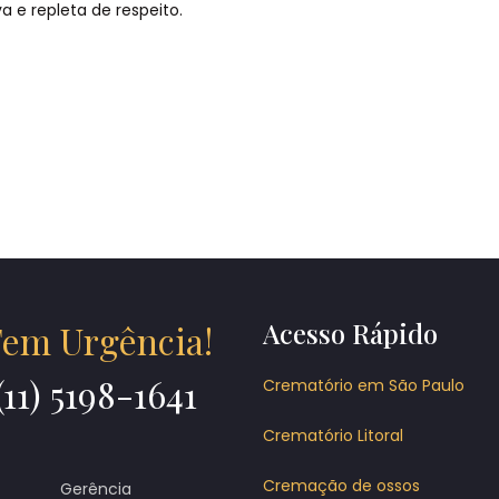
a e repleta de respeito.
Acesso Rápido
em Urgência!
(11) 5198-1641
Crematório em São Paulo
Crematório Litoral
Cremação de ossos
Gerência