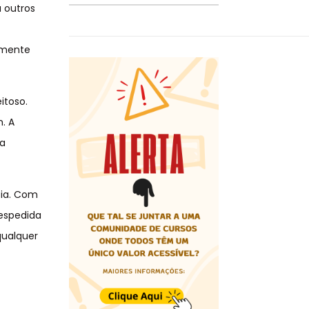
a outros
lmente
itoso.
. A
da
cia. Com
despedida
qualquer