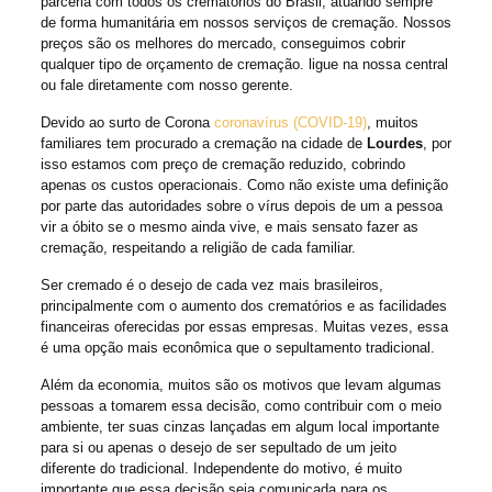
parceria com todos os crematórios do Brasil, atuando sempre
de forma humanitária em nossos serviços de cremação. Nossos
preços são os melhores do mercado, conseguimos cobrir
qualquer tipo de orçamento de cremação. ligue na nossa central
ou fale diretamente com nosso gerente.
Devido ao surto de Corona
coronavírus (COVID-19)
, muitos
familiares tem procurado a cremação na cidade de
Lourdes
, por
isso estamos com preço de cremação reduzido, cobrindo
apenas os custos operacionais. Como não existe uma definição
por parte das autoridades sobre o vírus depois de um a pessoa
vir a óbito se o mesmo ainda vive, e mais sensato fazer as
cremação, respeitando a religião de cada familiar.
Ser cremado é o desejo de cada vez mais brasileiros,
principalmente com o aumento dos crematórios e as facilidades
financeiras oferecidas por essas empresas. Muitas vezes, essa
é uma opção mais econômica que o sepultamento tradicional.
Além da economia, muitos são os motivos que levam algumas
pessoas a tomarem essa decisão, como contribuir com o meio
ambiente, ter suas cinzas lançadas em algum local importante
para si ou apenas o desejo de ser sepultado de um jeito
diferente do tradicional. Independente do motivo, é muito
importante que essa decisão seja comunicada para os