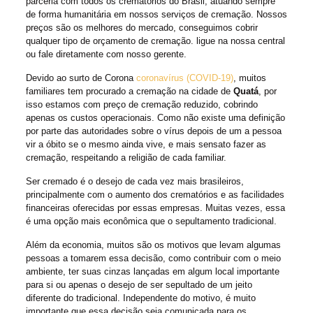
parceria com todos os crematórios do Brasil, atuando sempre
de forma humanitária em nossos serviços de cremação. Nossos
preços são os melhores do mercado, conseguimos cobrir
qualquer tipo de orçamento de cremação. ligue na nossa central
ou fale diretamente com nosso gerente.
Devido ao surto de Corona
coronavírus (COVID-19)
, muitos
familiares tem procurado a cremação na cidade de
Quatá
, por
isso estamos com preço de cremação reduzido, cobrindo
apenas os custos operacionais. Como não existe uma definição
por parte das autoridades sobre o vírus depois de um a pessoa
vir a óbito se o mesmo ainda vive, e mais sensato fazer as
cremação, respeitando a religião de cada familiar.
Ser cremado é o desejo de cada vez mais brasileiros,
principalmente com o aumento dos crematórios e as facilidades
financeiras oferecidas por essas empresas. Muitas vezes, essa
é uma opção mais econômica que o sepultamento tradicional.
Além da economia, muitos são os motivos que levam algumas
pessoas a tomarem essa decisão, como contribuir com o meio
ambiente, ter suas cinzas lançadas em algum local importante
para si ou apenas o desejo de ser sepultado de um jeito
diferente do tradicional. Independente do motivo, é muito
importante que essa decisão seja comunicada para os