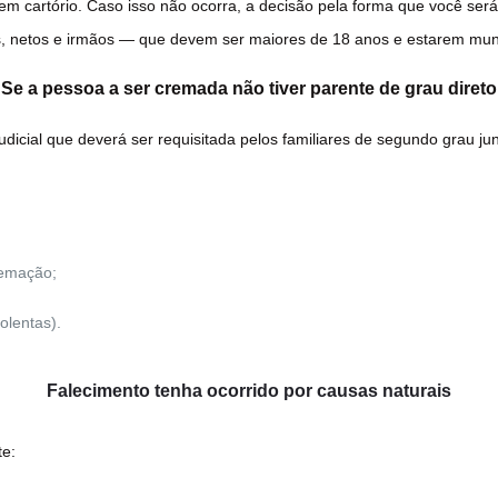
m cartório. Caso isso não ocorra, a decisão pela forma que você será
ilhos, netos e irmãos — que devem ser maiores de 18 anos e estarem m
Se a pessoa a ser cremada não tiver parente de grau direto
udicial que deverá ser requisitada pelos familiares de segundo grau ju
remação;
olentas).
Falecimento tenha ocorrido por causas naturais
te: