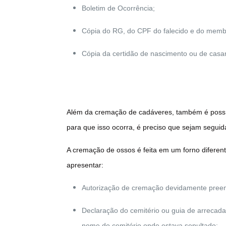
Boletim de Ocorrência;
Cópia do RG, do CPF do falecido e do membr
Cópia da certidão de nascimento ou de casa
Além da cremação de cadáveres, também é possíve
para que isso ocorra, é preciso que sejam seguid
A cremação de ossos é feita em um forno diferen
apresentar:
Autorização de cremação devidamente preenc
Declaração do cemitério ou guia de arreca
nome do cemitério onde estava sepultado;