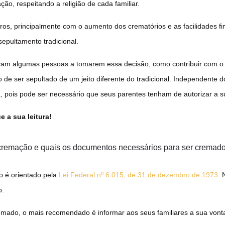
ão, respeitando a religião de cada familiar.
ros, principalmente com o aumento dos crematórios e as facilidades f
epultamento tradicional.
vam algumas pessoas a tomarem essa decisão, como contribuir com o 
 de ser sepultado de um jeito diferente do tradicional. Independente 
a, pois pode ser necessário que seus parentes tenham de autorizar a 
 a sua leitura!
a cremação e quais os documentos necessários para ser crema
o é orientado pela
Lei Federal nº 6.015, de 31 de dezembro de 1973
. 
o.
emado, o mais recomendado é informar aos seus familiares a sua von