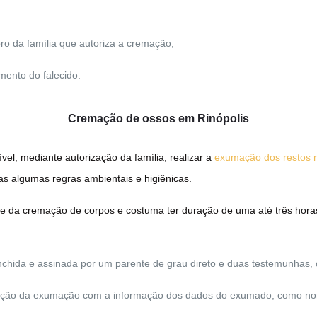
o da família que autoriza a cremação;
mento do falecido.
Cremação de ossos em Rinópolis
l, mediante autorização da família, realizar a
exumação dos restos 
as algumas regras ambientais e higiênicas.
te da cremação de corpos e costuma ter duração de uma até três horas
hida e assinada por um parente de grau direto e duas testemunhas, 
dação da exumação com a informação dos dados do exumado, como nom