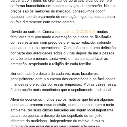
parceria com todos os crematórios do Brasil, atuando sempre
de forma humanitária em nossos serviços de cremação. Nossos
preços são os melhores do mercado, conseguimos cobrir
qualquer tipo de orçamento de cremação. ligue na nossa central
ou fale diretamente com nosso gerente.
Devido ao surto de Corona
coronavírus (COVID-19)
, muitos
familiares tem procurado a cremação na cidade de
Riolândia
,
por isso estamos com preço de cremação reduzido, cobrindo
apenas os custos operacionais. Como não existe uma definição
por parte das autoridades sobre o vírus depois de um a pessoa
vir a óbito se o mesmo ainda vive, e mais sensato fazer as
cremação, respeitando a religião de cada familiar.
Ser cremado é o desejo de cada vez mais brasileiros,
principalmente com o aumento dos crematórios e as facilidades
financeiras oferecidas por essas empresas. Muitas vezes, essa
é uma opção mais econômica que o sepultamento tradicional.
Além da economia, muitos são os motivos que levam algumas
pessoas a tomarem essa decisão, como contribuir com o meio
ambiente, ter suas cinzas lançadas em algum local importante
para si ou apenas o desejo de ser sepultado de um jeito
diferente do tradicional. Independente do motivo, é muito
importante que essa decisão seja comunicada para os