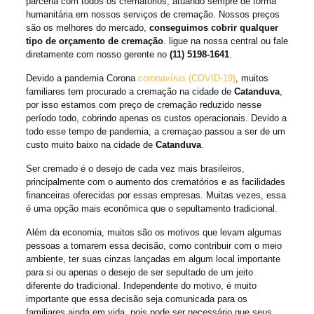
parceria com todos os crematórios, atuando sempre de forma
humanitária em nossos serviços de cremação. Nossos preços
são os melhores do mercado,
conseguimos cobrir qualquer
tipo de orçamento de cremação
. ligue na nossa central ou fale
diretamente com nosso gerente no
(11) 5198-1641
.
Devido a pandemia Corona
coronavírus (COVID-19)
, muitos
familiares tem procurado a cremação na cidade de
Catanduva
,
por isso estamos com preço de cremação reduzido nesse
período todo, cobrindo apenas os custos operacionais. Devido a
todo esse tempo de pandemia, a cremaçao passou a ser de um
custo muito baixo na cidade de
Catanduva
.
Ser cremado é o desejo de cada vez mais brasileiros,
principalmente com o aumento dos crematórios e as facilidades
financeiras oferecidas por essas empresas. Muitas vezes, essa
é uma opção mais econômica que o sepultamento tradicional.
Além da economia, muitos são os motivos que levam algumas
pessoas a tomarem essa decisão, como contribuir com o meio
ambiente, ter suas cinzas lançadas em algum local importante
para si ou apenas o desejo de ser sepultado de um jeito
diferente do tradicional. Independente do motivo, é muito
importante que essa decisão seja comunicada para os
familiares ainda em vida, pois pode ser necessário que seus