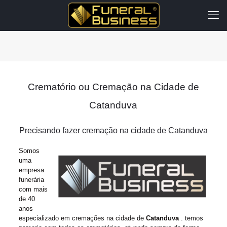
Crematório ou Cremação na Cidade de
Catanduva
Precisando fazer cremação na cidade de Catanduva
Somos
uma
empresa
funerária
com mais
de 40
anos
especializado em cremações na cidade de
Catanduva
. temos