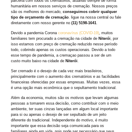
parceria com todos os crematórios, atuando sempre de forma
humanitária em nossos serviços de cremação. Nossos preços
são os melhores do mercado,
conseguimos cobrir qualquer
tipo de orçamento de cremação
. ligue na nossa central ou fale
diretamente com nosso gerente no
(11) 5198-1641
.
Devido a pandemia Corona
coronavírus (COVID-19)
, muitos
familiares tem procurado a cremação na cidade de
Niterói
, por
isso estamos com preço de cremação reduzido nesse período
todo, cobrindo apenas os custos operacionais. Devido a todo
esse tempo de pandemia, a cremaçao passou a ser de um
custo muito baixo na cidade de
Niterói
.
Ser cremado é o desejo de cada vez mais brasileiros,
principalmente com o aumento dos crematórios e as facilidades
financeiras oferecidas por essas empresas. Muitas vezes, essa
é uma opção mais econômica que o sepultamento tradicional.
Além da economia, muitos são os motivos que levam algumas
pessoas a tomarem essa decisão, como contribuir com o meio
ambiente, ter suas cinzas lançadas em algum local importante
para si ou apenas o desejo de ser sepultado de um jeito
diferente do tradicional. Independente do motivo, é muito
importante que essa decisão seja comunicada para os
familiares ainda em vida, pois pode ser necessário que seus