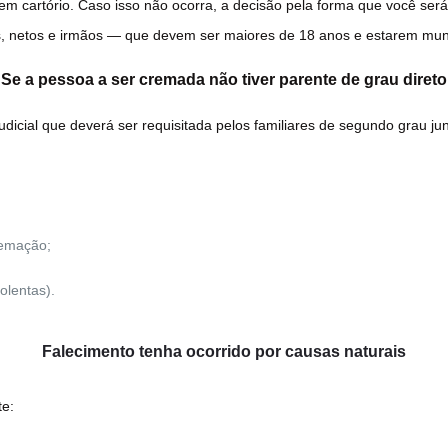
m cartório. Caso isso não ocorra, a decisão pela forma que você será
ilhos, netos e irmãos — que devem ser maiores de 18 anos e estarem m
Se a pessoa a ser cremada não tiver parente de grau direto
udicial que deverá ser requisitada pelos familiares de segundo grau ju
remação;
olentas).
Falecimento tenha ocorrido por causas naturais
te: