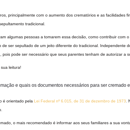
ros, principalmente com o aumento dos crematórios e as facilidades f
epultamento tradicional.
vam algumas pessoas a tomarem essa decisão, como contribuir com o 
 de ser sepultado de um jeito diferente do tradicional. Independente 
a, pois pode ser necessário que seus parentes tenham de autorizar a 
sua leitura!
cremação e quais os documentos necessários para ser cremado
o é orientado pela
Lei Federal nº 6.015, de 31 de dezembro de 1973
. 
o.
emado, o mais recomendado é informar aos seus familiares a sua von