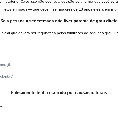
m cartório. Caso isso não ocorra, a decisão pela forma que você será
ilhos, netos e irmãos — que devem ser maiores de 18 anos e estarem m
Se a pessoa a ser cremada não tiver parente de grau direto
udicial que deverá ser requisitada pelos familiares de segundo grau ju
remação;
olentas).
Falecimento tenha ocorrido por causas naturais
te: