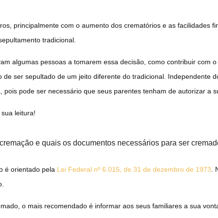
ros, principalmente com o aumento dos crematórios e as facilidades f
epultamento tradicional.
vam algumas pessoas a tomarem essa decisão, como contribuir com o 
 de ser sepultado de um jeito diferente do tradicional. Independente 
a, pois pode ser necessário que seus parentes tenham de autorizar a 
sua leitura!
a cremação e quais os documentos necessários para ser crema
o é orientado pela
Lei Federal nº 6.015, de 31 de dezembro de 1973
. 
o.
emado, o mais recomendado é informar aos seus familiares a sua von