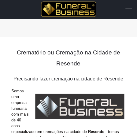
Crematório ou Cremação na Cidade de
Resende
Precisando fazer cremação na cidade de Resende
Somos
uma
empresa
funerária
com mais
de 40
anos
especializado em cremações na cidade de
Resende
. temos