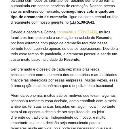
parceria com todos os crematórios, atuando sempre de forma
humanitária em nossos serviços de cremação. Nossos preços
são os melhores do mercado,
conseguimos cobrir qualquer
tipo de orçamento de cremação
. ligue na nossa central ou fale
diretamente com nosso gerente no
(11) 5198-1641
.
Devido a pandemia Corona
coronavírus (COVID-19)
, muitos
familiares tem procurado a cremação na cidade de
Resende
,
por isso estamos com preço de cremação reduzido nesse
período todo, cobrindo apenas os custos operacionais. Devido a
todo esse tempo de pandemia, a cremaçao passou a ser de um
custo muito baixo na cidade de
Resende
.
Ser cremado é o desejo de cada vez mais brasileiros,
principalmente com o aumento dos crematórios e as facilidades
financeiras oferecidas por essas empresas. Muitas vezes, essa
é uma opção mais econômica que o sepultamento tradicional.
Além da economia, muitos são os motivos que levam algumas
pessoas a tomarem essa decisão, como contribuir com o meio
ambiente, ter suas cinzas lançadas em algum local importante
para si ou apenas o desejo de ser sepultado de um jeito
diferente do tradicional. Independente do motivo, é muito
importante que essa decisão seja comunicada para os
familiares ainda em vida, pois pode ser necessário que seus