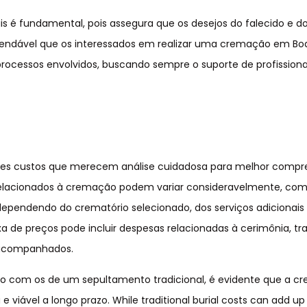
is é fundamental, pois assegura que os desejos do falecido e d
omendável que os interessados em realizar uma cremação em Boa
rocessos envolvidos, buscando sempre o suporte de profissiona
ntes custos que merecem análise cuidadosa para melhor comp
s relacionados à cremação podem variar consideravelmente, co
 dependendo do crematório selecionado, dos serviços adicionais
ixa de preços pode incluir despesas relacionadas à cerimônia, tr
s acompanhados.
com os de um sepultamento tradicional, é evidente que a c
viável a longo prazo. While traditional burial costs can add up