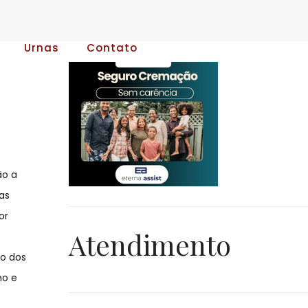
Urnas
Contato
ão a
as
or
Atendimento
ão dos
ho e