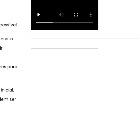
essível.
 custo
ir
res para
nicial,
dem ser