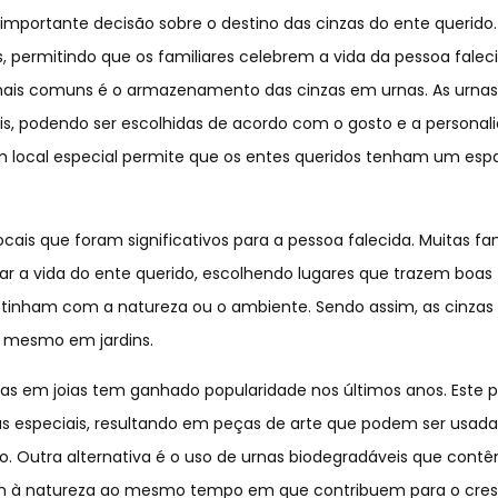
importante decisão sobre o destino das cinzas do ente querido.
 permitindo que os familiares celebrem a vida da pessoa falec
s mais comuns é o armazenamento das cinzas em urnas. As urna
ais, podendo ser escolhidas de acordo com o gosto e a personal
um local especial permite que os entes queridos tenham um es
ocais que foram significativos para a pessoa falecida. Muitas fa
r a vida do ente querido, escolhendo lugares que trazem boas
 tinham com a natureza ou o ambiente. Sendo assim, as cinza
é mesmo em jardins.
as em joias tem ganhado popularidade nos últimos anos. Este 
as especiais, resultando em peças de arte que podem ser usa
 Outra alternativa é o uso de urnas biodegradáveis que cont
nem à natureza ao mesmo tempo em que contribuem para o cre