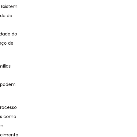
 Existem
ida de
s
idade do
paço de
mílias
s podem
processo
das como
êm
scimento