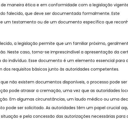
 de maneira ética e em conformidade com a legislação vigent
 do falecido, que deve ser documentada formalmente. Este
 de um testamento ou de um documento específico que recon
lecido, a legislação permite que um familiar próximo, geralme
ação. Neste caso, torna-se imprescindível a apresentação da cer
 do indivíduo. Esse documento é um elemento essencial para da
dos requisitos básicos junto às autoridades competentes.
m que não existem documentos disponíveis, o processo pode se
ção pode atrasar a cremação, uma vez que as autoridades loc
tuação. Em algumas circunstâncias, um laudo médico ou uma de
 pode ser solicitado. As autoridades têm um papel crucial aq
a situação e pela concessão das autorizações necessárias para 