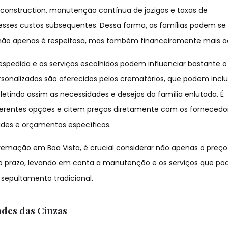
 construction, manutenção contínua de jazigos e taxas de
sses custos subsequentes. Dessa forma, as famílias podem se
não apenas é respeitosa, mas também financeiramente mais ac
spedida e os serviços escolhidos podem influenciar bastante o
ersonalizados são oferecidos pelos crematórios, que podem inclu
etindo assim as necessidades e desejos da família enlutada. É
iferentes opções e citem preços diretamente com os fornecedo
ades e orçamentos específicos.
remação em Boa Vista, é crucial considerar não apenas o preço i
o prazo, levando em conta a manutenção e os serviços que po
sepultamento tradicional.
ades das Cinzas