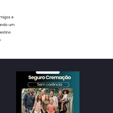
amigos e
iando um
destino
o