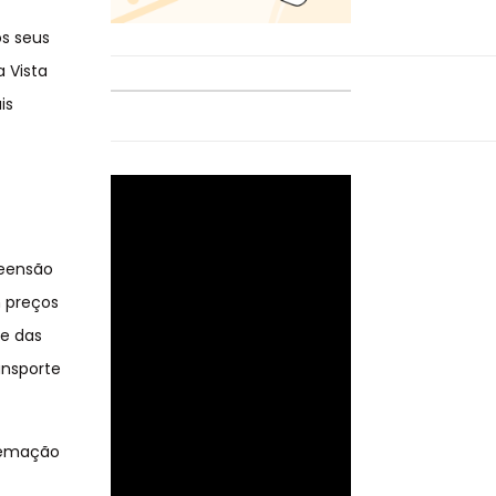
os seus
 Vista
is
reensão
m preços
 e das
ansporte
remação