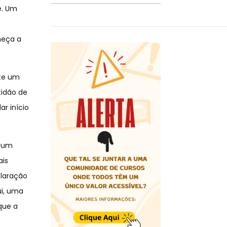
e. Um
heça a
nte um
tidão de
r início
r um
ais
claração
ui, uma
que a