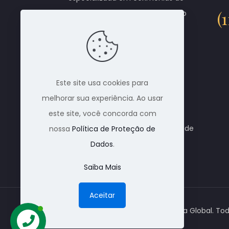
(
cremação em qualquer parte do
Brasil. Através de parceiros,
conseguimos dar total
atendimento ao cliente que
necessita de uma cremação.
Este site usa cookies para
Cobrimos qualquer tipo de
melhorar sua experiência. Ao usar
orçamento. Trabalhamos com
este site, você concorda com
todos os crematórios do Brasil e de
nossa
Política de Proteção de
outros países também.
Dados
.
Saiba Mais
Aceitar
© 1988 Nacional Alpha Global. Tod