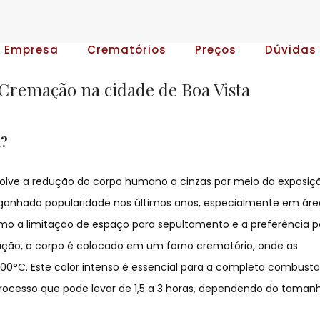
A Empresa
Crematórios
Preços
Dúvidas
Cremação na cidade de Boa Vista
a?
lve a redução do corpo humano a cinzas por meio da exposiç
ganhado popularidade nos últimos anos, especialmente em áre
omo a limitação de espaço para sepultamento e a preferência p
ação, o corpo é colocado em um forno crematório, onde as
00°C. Este calor intenso é essencial para a completa combust
rocesso que pode levar de 1,5 a 3 horas, dependendo do taman