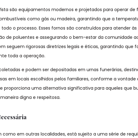
 Vista são equipamentos modernos e projetados para operar de
 combustíveis como gás ou madeira, garantindo que a temperat
todo o processo. Esses fornos são construídos para atender à
são de poluentes e assegurando o bem-estar da comunidade ao
seguem rigorosas diretrizes legais e éticas, garantindo que f
nte toda a operação.
coletadas e podem ser depositadas em urnas funerárias, desti
s em locais escolhidos pelos familiares, conforme a vontade
 proporciona uma alternativa significativa para aqueles que 
maneira digna e respeitosa.
Necessária
 como em outras localidades, está sujeito a uma série de requi