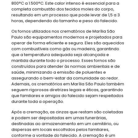
800°C a 1.500°C. Este calor intenso é essencial para a
completa combustão dos tecidos moles do corpo,
resultando em um processo que pode levar de 1,5 a 3
horas, dependendo do tamanho e peso do falecido.
Os fornos utilizados nos crematórios de Marília São
Paulo são equipamentos modernos e projetados para
operar de forma eficiente e segura. Eles são aquecidos
com combustíveis como gás ou madeira, garantindo
que a temperatura adequada seja alcançada e
mantida durante todo o processo. Esses fornos são
construídos para atender às normas ambientais e de
saúde, minimizando a emissão de poluentes e
assegurando o bem-estar da comunidade ao redor.
Ademais, os crematórios em Marília São Paulo também
seguem rigorosas diretrizes legais e éticas, garantindo
que familiares e amigos do falecido sejam respeitados
durante toda a operação.
Após a cremação, as cinzas que restam são coletadas
e podem ser depositadas em urnas funerárias,
destinadas ao armazenamento em um cemitério, ou
dispersas em locais escolhidos pelos familiares,
conforme a vontade do falecido. A cremação é um