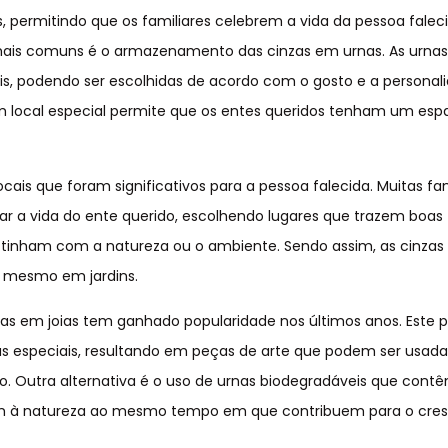
 permitindo que os familiares celebrem a vida da pessoa falec
s mais comuns é o armazenamento das cinzas em urnas. As urna
ais, podendo ser escolhidas de acordo com o gosto e a personal
um local especial permite que os entes queridos tenham um es
ocais que foram significativos para a pessoa falecida. Muitas fa
r a vida do ente querido, escolhendo lugares que trazem boas
 tinham com a natureza ou o ambiente. Sendo assim, as cinza
é mesmo em jardins.
as em joias tem ganhado popularidade nos últimos anos. Este 
as especiais, resultando em peças de arte que podem ser usa
 Outra alternativa é o uso de urnas biodegradáveis que cont
nem à natureza ao mesmo tempo em que contribuem para o cre