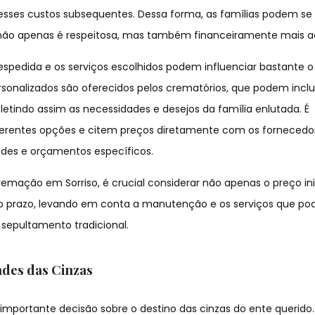
sses custos subsequentes. Dessa forma, as famílias podem se
não apenas é respeitosa, mas também financeiramente mais ac
spedida e os serviços escolhidos podem influenciar bastante o
ersonalizados são oferecidos pelos crematórios, que podem inclu
etindo assim as necessidades e desejos da família enlutada. É
iferentes opções e citem preços diretamente com os fornecedo
ades e orçamentos específicos.
remação em Sorriso, é crucial considerar não apenas o preço inic
o prazo, levando em conta a manutenção e os serviços que po
sepultamento tradicional.
ades das Cinzas
importante decisão sobre o destino das cinzas do ente querido.