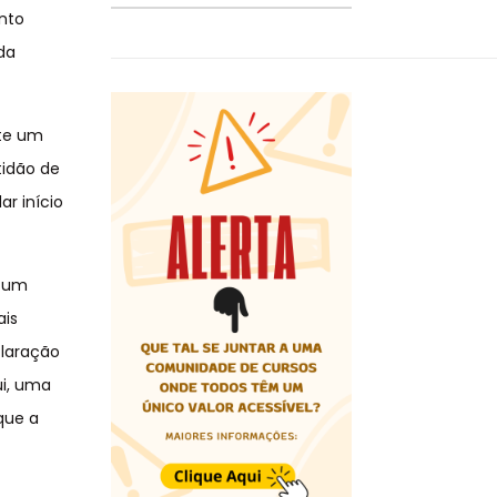
nto
da
nte um
tidão de
r início
r um
ais
claração
ui, uma
que a