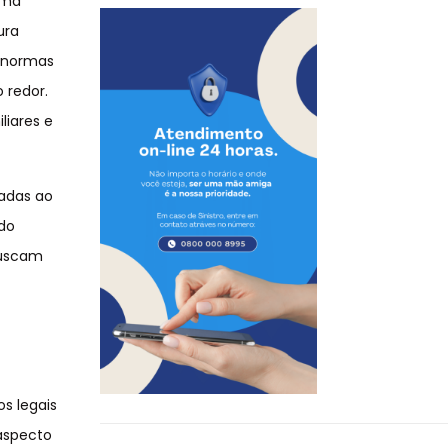
rma
ura
s normas
 redor.
liares e
nadas ao
 do
buscam
os legais
aspecto