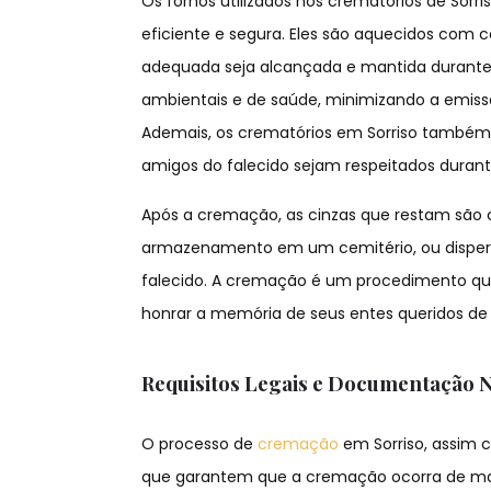
Os fornos utilizados nos crematórios de Sor
eficiente e segura. Eles são aquecidos com
adequada seja alcançada e mantida durante 
ambientais e de saúde, minimizando a emis
Ademais, os crematórios em Sorriso também se
amigos do falecido sejam respeitados duran
Após a cremação, as cinzas que restam são 
armazenamento em um cemitério, ou dispersa
falecido. A cremação é um procedimento que
honrar a memória de seus entes queridos de 
Requisitos Legais e Documentação 
O processo de
cremação
em Sorriso, assim c
que garantem que a cremação ocorra de man