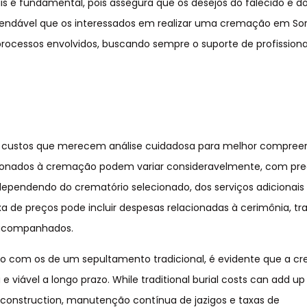
is é fundamental, pois assegura que os desejos do falecido e d
mendável que os interessados em realizar uma cremação em Sor
rocessos envolvidos, buscando sempre o suporte de profissiona
s custos que merecem análise cuidadosa para melhor compree
lacionados à cremação podem variar consideravelmente, com pr
 dependendo do crematório selecionado, dos serviços adicionais
ixa de preços pode incluir despesas relacionadas à cerimônia, tr
s acompanhados.
com os de um sepultamento tradicional, é evidente que a c
viável a longo prazo. While traditional burial costs can add up
 construction, manutenção contínua de jazigos e taxas de