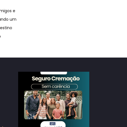
amigos e
iando um
destino
o