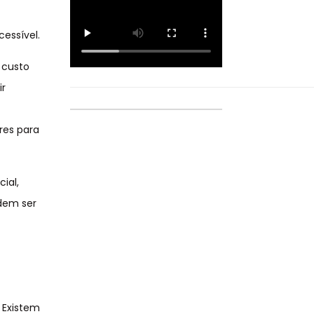
essível.
 custo
ir
res para
ial,
dem ser
 Existem