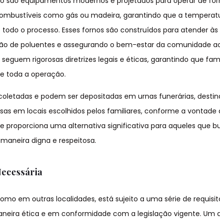
riso são equipamentos modernos e projetados para operar de fo
 combustíveis como gás ou madeira, garantindo que a temperat
todo o processo. Esses fornos são construídos para atender à
são de poluentes e assegurando o bem-estar da comunidade ao
guem rigorosas diretrizes legais e éticas, garantindo que fami
te toda a operação.
coletadas e podem ser depositadas em urnas funerárias, desti
s em locais escolhidos pelos familiares, conforme a vontade
 proporciona uma alternativa significativa para aqueles que 
maneira digna e respeitosa.
Necessária
omo em outras localidades, está sujeito a uma série de requisit
eira ética e em conformidade com a legislação vigente. Um 