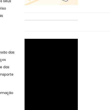
os seus
riso
is
nsão das
eços
 e das
ansporte
remação