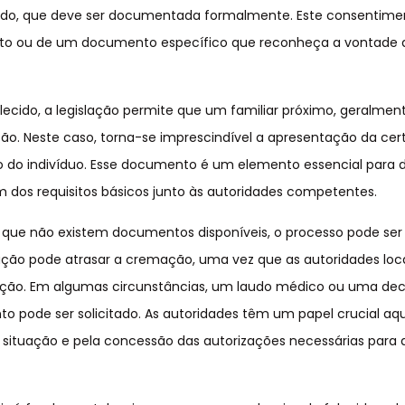
ecido, que deve ser documentada formalmente. Este consentime
nto ou de um documento específico que reconheça a vontade 
lecido, a legislação permite que um familiar próximo, geralme
ação. Neste caso, torna-se imprescindível a apresentação da cer
 do indivíduo. Esse documento é um elemento essencial para da
dos requisitos básicos junto às autoridades competentes.
m que não existem documentos disponíveis, o processo pode se
ção pode atrasar a cremação, uma vez que as autoridades loc
tuação. Em algumas circunstâncias, um laudo médico ou uma de
 pode ser solicitado. As autoridades têm um papel crucial aq
a situação e pela concessão das autorizações necessárias para 