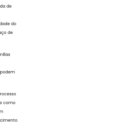
ida de
s
idade do
paço de
mílias
s podem
processo
das como
êm
scimento