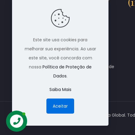
(
Brasil. Através de parceiros,
conseguimos dar total
atendimento ao cliente que
necessita de uma cremação.
Este site usa cookies para
Cobrimos qualquer tipo de
melhorar sua experiência. Ao usar
orçamento. Trabalhamos com
este site, você concorda com
todos os crematórios do Brasil e de
nossa
Política de Proteção de
outros países também.
Dados
.
Saiba Mais
Aceitar
© 1988 Nacional Alpha Global. Tod