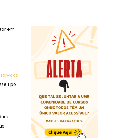
s
ltar em
e
serviços
sse tipo
dade,
que