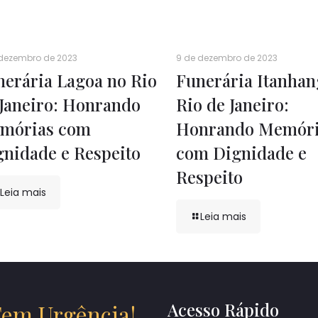
 dezembro de 2023
9 de dezembro de 2023
nerária Lagoa no Rio
Funerária Itanhan
 Janeiro: Honrando
Rio de Janeiro:
mórias com
Honrando Memóri
gnidade e Respeito
com Dignidade e
Respeito
Leia mais
Leia mais
Acesso Rápido
em Urgência!