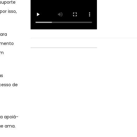
suporte
or isso,
para
omento
om
as
ocesso de
a apoiá-
ue ama.