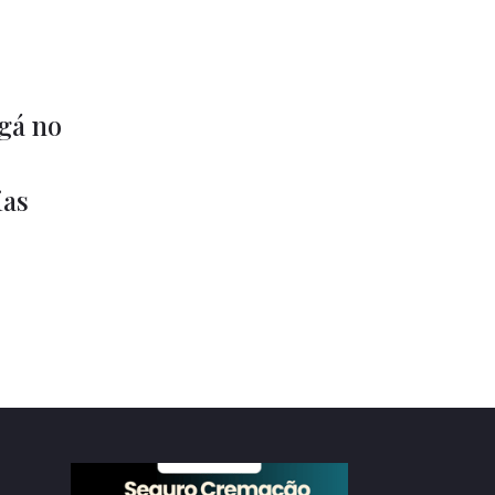
gá no
as