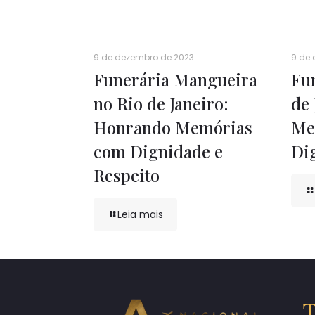
9 de dezembro de 2023
9 de
Funerária Mangueira
Fu
no Rio de Janeiro:
de
Honrando Memórias
Me
com Dignidade e
Di
Respeito
Leia mais
T