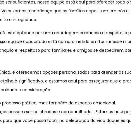
r suficientes, nossa equipe está aqui para oferecer todo o 
Valorizamos a confiança que as famílias depositam em nós e, p
ito e integridade.
você está optando por uma abordagem cuidadosa e respeitosa 
Nossa equipe capacitada está comprometida em tornar esse m
nquilo e respeitoso para familiares e amigos se despedirem c
nica, e oferecemos opções personalizadas para atender às su
talhe é significativo, e estamos aqui para assegurar que o pr
cuidado e consideração.
do processo prático, mas também do aspecto emocional,
as possam ser celebradas e compartilhadas. Estamos aqui par
, para que você possa focar na celebração da vida daqueles q