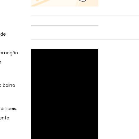
 de
cremação
é
 bairro
ifíceis.
iente