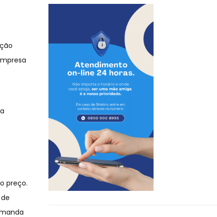
ação
 empresa
ra
o preço.
 de
demanda