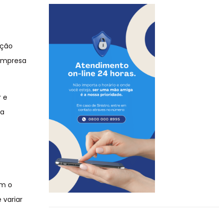
ação
 empresa
r e
ra
om o
 variar