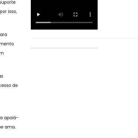
suporte
or isso,
para
omento
om
as
ocesso de
a apoiá-
ue ama.