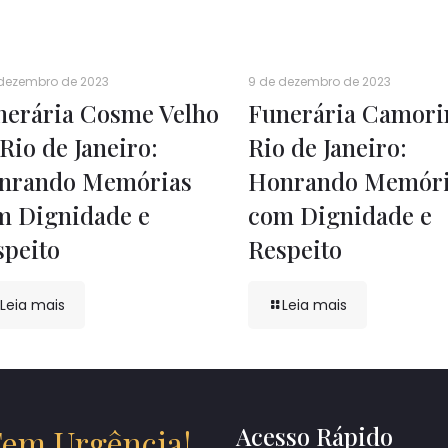
 dezembro de 2023
9 de dezembro de 2023
nerária Cosme Velho
Funerária Camori
Rio de Janeiro:
Rio de Janeiro:
nrando Memórias
Honrando Memóri
m Dignidade e
com Dignidade e
speito
Respeito
Leia mais
Leia mais
Acesso Rápido
em Urgência!