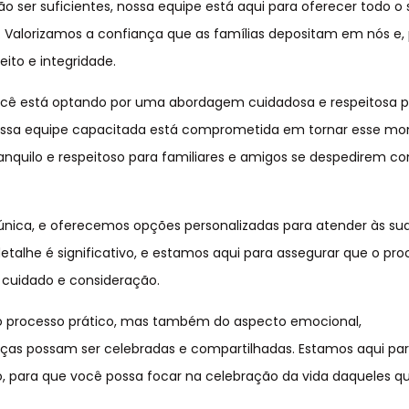
r suficientes, nossa equipe está aqui para oferecer todo o 
Valorizamos a confiança que as famílias depositam em nós e, p
ito e integridade.
você está optando por uma abordagem cuidadosa e respeitosa 
Nossa equipe capacitada está comprometida em tornar esse m
nquilo e respeitoso para familiares e amigos se despedirem c
nica, e oferecemos opções personalizadas para atender às su
talhe é significativo, e estamos aqui para assegurar que o pr
cuidado e consideração.
do processo prático, mas também do aspecto emocional,
as possam ser celebradas e compartilhadas. Estamos aqui par
, para que você possa focar na celebração da vida daqueles q