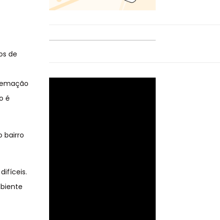
os de
cremação
o é
 bairro
ifíceis.
mbiente