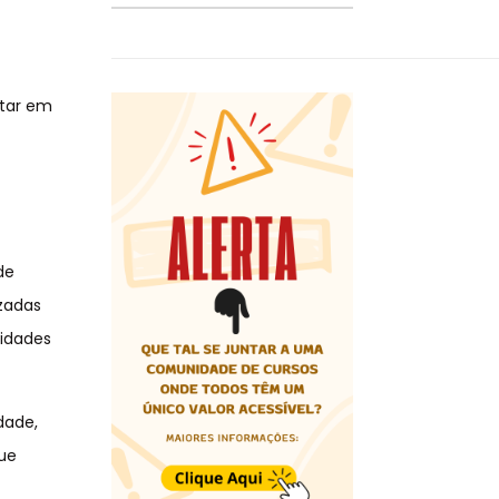
s
ltar em
de
izadas
sidades
dade,
que