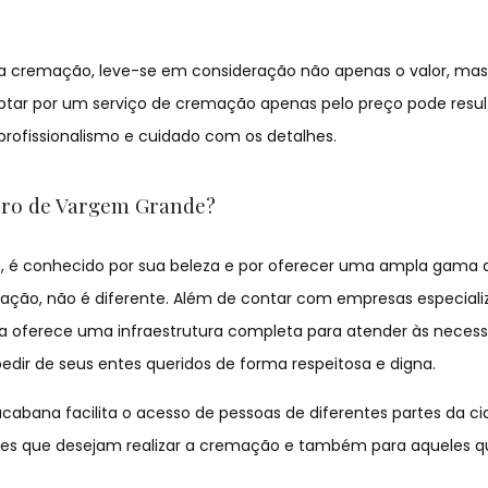
da cremação, leve-se em consideração não apenas o valor, ma
ptar por um serviço de cremação apenas pelo preço pode resu
 profissionalismo e cuidado com os detalhes.
irro de Vargem Grande?
ro, é conhecido por sua beleza e por oferecer uma ampla gama 
mação, não é diferente. Além de contar com empresas especial
na oferece uma infraestrutura completa para atender às neces
edir de seus entes queridos de forma respeitosa e digna.
pacabana facilita o acesso de pessoas de diferentes partes da ci
les que desejam realizar a cremação e também para aqueles 