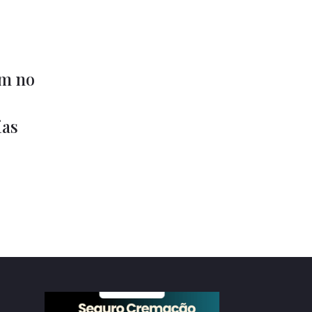
m no
as