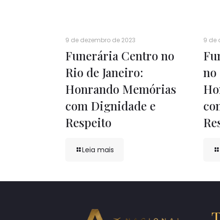
9 de dezembro de 2023
9 de
Funerária Centro no
Fu
Rio de Janeiro:
no 
Honrando Memórias
Ho
com Dignidade e
co
Respeito
Re
Leia mais
T